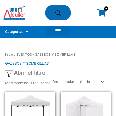
Ir
al
0
Cart
contenido
Categorías
Nuestros clientes
¿Cómo alquilar?
Mi Tienda
Inicio
/
EVENTOS
/ GAZEBOS Y SOMBRILLAS
GAZEBOS Y SOMBRILLAS
Abrir el filtro
Mostrando los 3 resultados