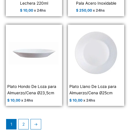
Lechera 220ml
Pala Acero Inoxidable
$
10,00
x 24hs
$
250,00
x 24hs
Plato Hondo De Loza para
Plato Llano De Loza para
Almuerzo/Cena Ø23,5cm
Almuerzo/Cena Ø25cm
$
10,00
x 24hs
$
10,00
x 24hs
1
2
→