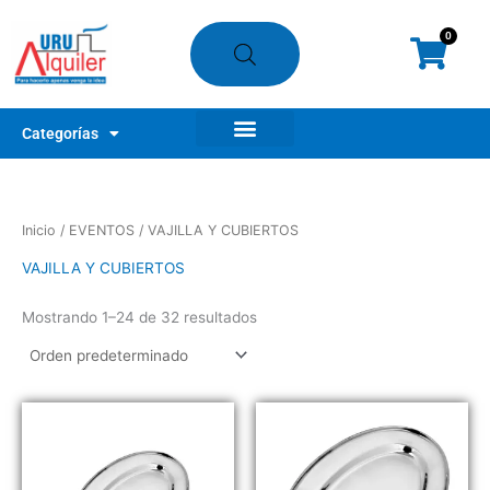
Ir
al
0
Cart
contenido
Categorías
Nuestros clientes
¿Cómo alquilar?
Mi Tienda
Inicio
/
EVENTOS
/ VAJILLA Y CUBIERTOS
VAJILLA Y CUBIERTOS
Mostrando 1–24 de 32 resultados