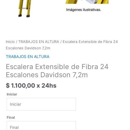
Inicio
/
TRABAJOS EN ALTURA
/ Escalera Extensible de Fibra 24
Escalones Davidson 7,2m
TRABAJOS EN ALTURA
Escalera Extensible de Fibra 24
Escalones Davidson 7,2m
$
1.100,00
x 24hs
Iniciar
Iniciar
Final
agosto
2026
lun
mar
mié
jue
vie
sáb
dom