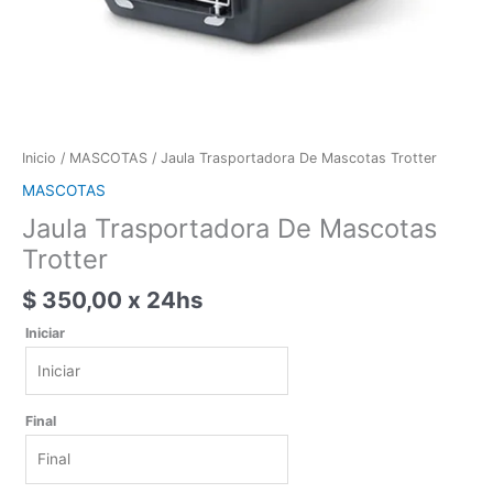
Inicio
/
MASCOTAS
/ Jaula Trasportadora De Mascotas Trotter
MASCOTAS
Jaula Trasportadora De Mascotas
Trotter
$
350,00
x 24hs
Iniciar
Iniciar
Final
agosto
2026
lun
mar
mié
jue
vie
sáb
dom