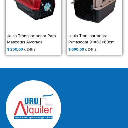
Jaula Transportadora Para
Jaula Transportadora
Mascotas Alvorada
P/mascota 91x63x68cm
$
250,00
x 24hs
$
690,00
x 24hs