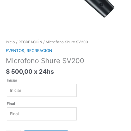
Inicio
/
RECREACIÓN
/ Microfono Shure SV200
EVENTOS
,
RECREACIÓN
Microfono Shure SV200
$
500,00
x 24hs
Iniciar
Iniciar
Final
agosto
2026
lun
mar
mié
jue
vie
sáb
dom
Final
27
28
29
30
31
1
2