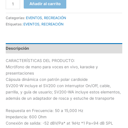
agosto
2026
3
4
5
6
7
8
9
Añadir al carrito
lun
mar
mié
jue
vie
sáb
dom
10
11
12
13
14
15
16
27
28
29
30
31
1
2
Categorías:
EVENTOS
,
RECREACIÓN
17
18
19
20
21
22
23
Etiquetas:
EVENTOS
,
RECREACIÓN
3
4
5
6
7
8
9
24
25
26
27
28
29
30
10
11
12
13
14
15
16
31
1
2
3
4
5
6
17
18
19
20
21
22
23
Descripción
24
25
26
27
28
29
30
hoy
borrar
cerrar
CARACTERÍSTICAS DEL PRODUCTO:
31
1
2
3
4
5
6
Micrófono de mano para voces en vivo, karaoke y
presentaciones
Cápsula dinámica con patrón polar cardioide
hoy
borrar
cerrar
SV200-W incluye el SV200 con interruptor On/Off, cable,
parrilla, y guía de usuario; SV200-WA incluye estos elementos,
además de un adaptador de rosca y estuche de transporte
Respuesta en Frecuencia: 50 a 15,000 Hz
lmpedancia: 600 Ohm
Conexión de salida: -52 dBV/Pa* at 1kHz *1 Pa=94 dB SPL