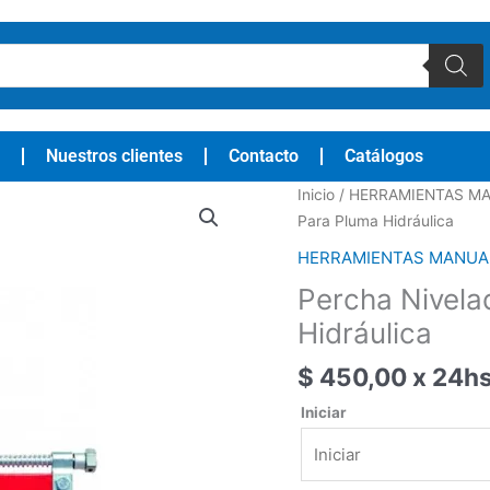
Nuestros clientes
Contacto
Catálogos
Percha
Inicio
/
HERRAMIENTAS MA
Nivelador
Para Pluma Hidráulica
de
HERRAMIENTAS MANUAL
Carga
Percha Nivela
Para
Pluma
Hidráulica
Hidráulica
$
450,00
x 24h
cantidad
Iniciar