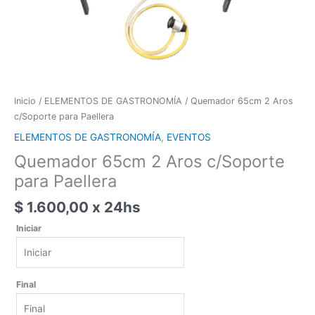
Inicio
/
ELEMENTOS DE GASTRONOMÍA
/ Quemador 65cm 2 Aros
c/Soporte para Paellera
ELEMENTOS DE GASTRONOMÍA
,
EVENTOS
Quemador 65cm 2 Aros c/Soporte
para Paellera
$
1.600,00
x 24hs
Iniciar
Iniciar
Final
agosto
2026
lun
mar
mié
jue
vie
sáb
dom