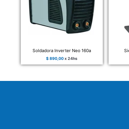
Soldadora Inverter Neo 160a
Si
$
890,00
x 24hs