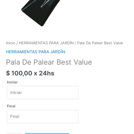
Inicio
/
HERRAMIENTAS PARA JARDÍN
/ Pala De Palear Best Value
HERRAMIENTAS PARA JARDÍN
Pala De Palear Best Value
$
100,00
x 24hs
Iniciar
Iniciar
Final
agosto
2026
lun
mar
mié
jue
vie
sáb
dom
Final
27
28
29
30
31
1
2