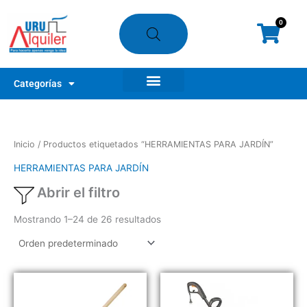
Ir
al
0
Cart
contenido
Categorías
Nuestros clientes
¿Cómo alquilar?
Mi Tienda
Inicio
/ Productos etiquetados “HERRAMIENTAS PARA JARDÍN”
HERRAMIENTAS PARA JARDÍN
Abrir el filtro
Mostrando 1–24 de 26 resultados