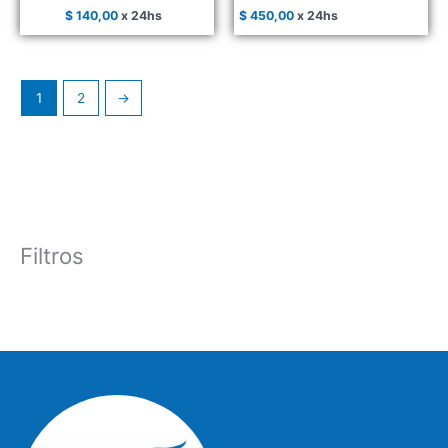
$
140,00
x 24hs
$
450,00
x 24hs
1
2
→
Filtros