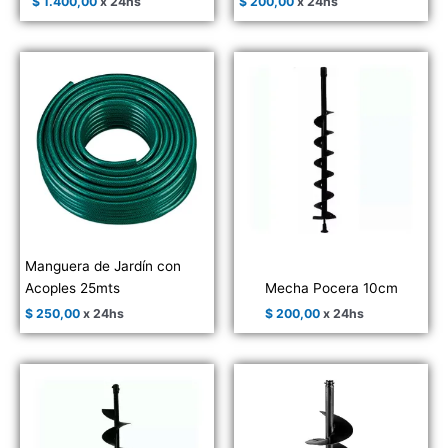
$
1.400,00
x 24hs
$
200,00
x 24hs
Manguera de Jardín con
Acoples 25mts
Mecha Pocera 10cm
$
250,00
x 24hs
$
200,00
x 24hs